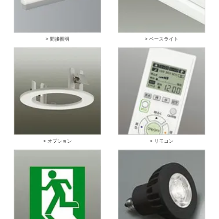
> 間接照明
> ベースライト
> オプション
> リモコン