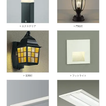
> エクステリア
> 門柱灯
> 玄関灯
> フットライト