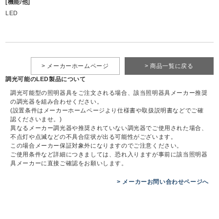
[機能/他]
LED
> メーカーホームページ
> 商品一覧に戻る
調光可能のLED製品について
調光可能型の照明器具をご注文される場合、該当照明器具メーカー推奨
の調光器を組み合わせください。
(設置条件はメーカーホームページより仕様書や取扱説明書などでご確
認くださいませ。)
異なるメーカー調光器や推奨されていない調光器でご使用された場合、
不点灯や点滅などの不具合症状が出る可能性がございます。
この場合メーカー保証対象外になりますのでご注意ください。
ご使用条件など詳細につきましては、恐れ入りますが事前に該当照明器
具メーカーに直接ご確認をお願いします。
> メーカーお問い合わせページへ