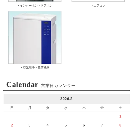
> インターホン・ドアホン
> エアコン
> 空気清浄・除菌機器
Calendar
営業日カレンダー
2026/8
日
月
火
水
木
金
土
1
2
3
4
5
6
7
8