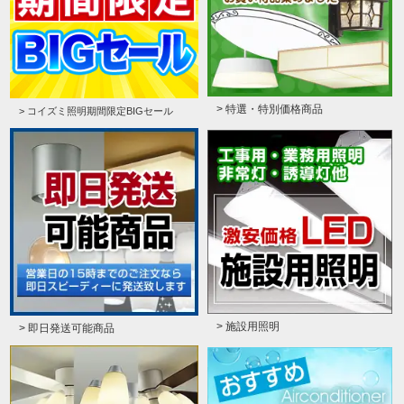
> 特選・特別価格商品
> コイズミ照明期間限定BIGセール
> 施設用照明
> 即日発送可能商品