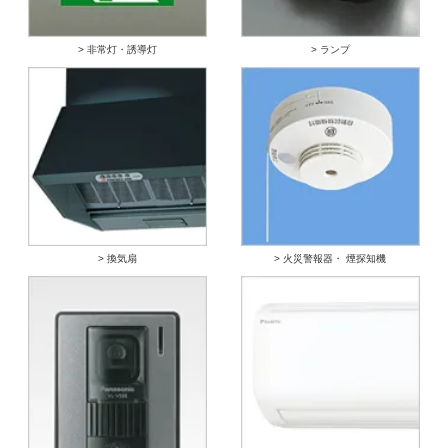
> 非常灯・誘導灯
> ランプ
> 換気扇
> 火災警報器・ 煙探知機