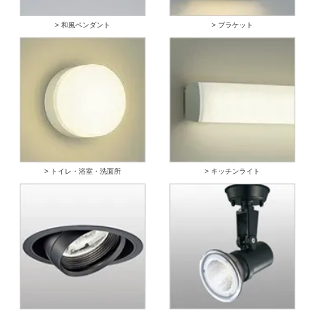
> 和風ペンダント
> ブラケット
> トイレ・浴室・洗面所
> キッチンライト