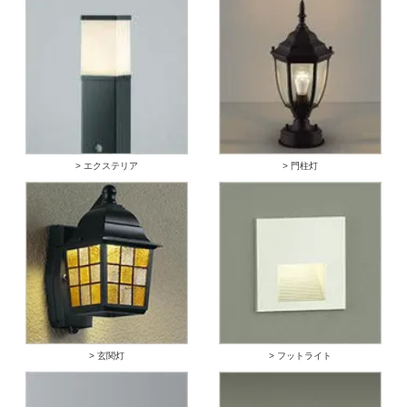
> エクステリア
> 門柱灯
> 玄関灯
> フットライト