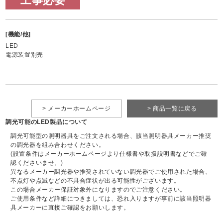
工事必要
[機能/他]
LED
電源装置別売
> メーカーホームページ
> 商品一覧に戻る
調光可能のLED製品について
調光可能型の照明器具をご注文される場合、該当照明器具メーカー推奨
の調光器を組み合わせください。
(設置条件はメーカーホームページより仕様書や取扱説明書などでご確
認くださいませ。)
異なるメーカー調光器や推奨されていない調光器でご使用された場合、
不点灯や点滅などの不具合症状が出る可能性がございます。
この場合メーカー保証対象外になりますのでご注意ください。
ご使用条件など詳細につきましては、恐れ入りますが事前に該当照明器
具メーカーに直接ご確認をお願いします。