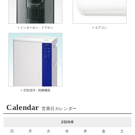
> インターホン・ドアホン
> エアコン
> 空気清浄・除菌機器
Calendar
営業日カレンダー
2026/8
日
月
火
水
木
金
土