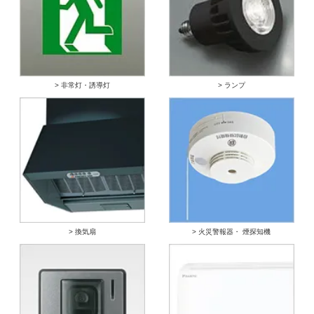
> 非常灯・誘導灯
> ランプ
> 換気扇
> 火災警報器・ 煙探知機