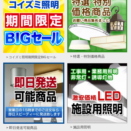
> 特選・特別価格商品
> コイズミ照明期間限定BIGセール
> 施設用照明
> 即日発送可能商品