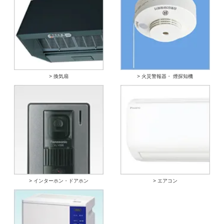
> 換気扇
> 火災警報器・ 煙探知機
> インターホン・ドアホン
> エアコン