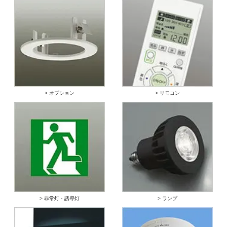
> オプション
> リモコン
> 非常灯・誘導灯
> ランプ