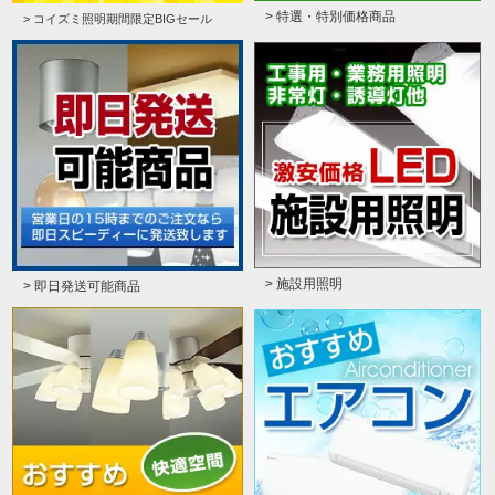
> 特選・特別価格商品
> コイズミ照明期間限定BIGセール
> 施設用照明
> 即日発送可能商品