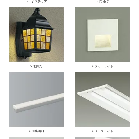
> エクステリア
> 門柱灯
> 玄関灯
> フットライト
> 間接照明
> ベースライト