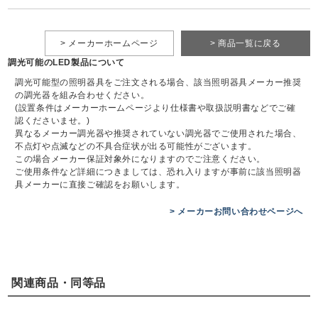
> メーカーホームページ
> 商品一覧に戻る
調光可能のLED製品について
調光可能型の照明器具をご注文される場合、該当照明器具メーカー推奨
の調光器を組み合わせください。
(設置条件はメーカーホームページより仕様書や取扱説明書などでご確
認くださいませ。)
異なるメーカー調光器や推奨されていない調光器でご使用された場合、
不点灯や点滅などの不具合症状が出る可能性がございます。
この場合メーカー保証対象外になりますのでご注意ください。
ご使用条件など詳細につきましては、恐れ入りますが事前に該当照明器
具メーカーに直接ご確認をお願いします。
> メーカーお問い合わせページへ
関連商品・同等品