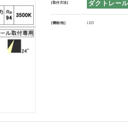
ダクトレー
[取付方法]
[機能/他]
LED