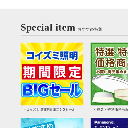
Special item
おすすめ特集
> 特選・特別価格商
> コイズミ照明期間限定BIGセール